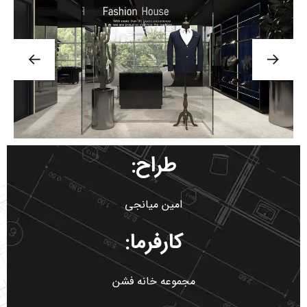
طراح:
امین میانجی
کارفرما:
مجموعه خانه فشن