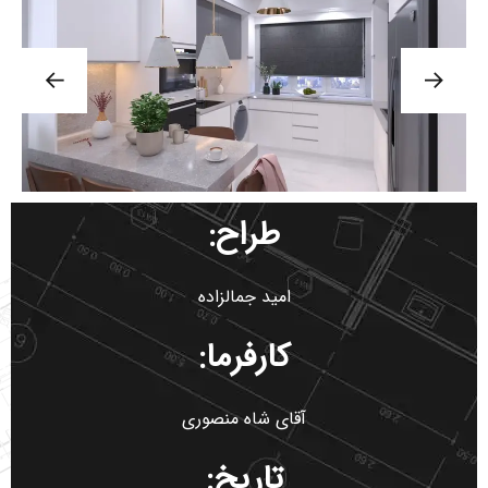
طراح:
امید جمالزاده
کارفرما:
آقای شاه منصوری
تاریخ: